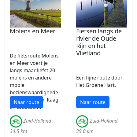
Molens en Meer
Fietsen langs de
rivier de Oude
Rijn en het
Vlietland
De fietsroute Molens
en Meer voert je
langs maar liefst 20
molens en andere
Een fijne route door
mooie
Het Groene Hart.
bezienswaardighede
n in en rondom Kaag
Naar route
Naar route
en Braassem.
Zuid-Holland
Zuid-Holland
34.5 km
39.0 km