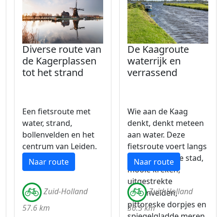
Diverse route van
De Kaagroute
de Kagerplassen
waterrijk en
tot het strand
verrassend
Een fietsroute met
Wie aan de Kaag
water, strand,
denkt, denkt meteen
bollenvelden en het
aan water. Deze
centrum van Leiden.
fietsroute voert langs
een historische stad,
Naar route
Naar route
mooie kreken,
uitgestrekte
Zuid-Holland
Zuid-Holland
tulpenvelden,
pittoreske dorpjes en
57.6 km
36.5 km
spiegelgladde meren.