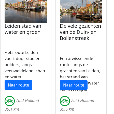
Leiden stad van
De vele gezichten
water en groen
van de Duin- en
Bollenstreek
Fietsroute Leiden
voert door stad en
Een afwisselende
polders, langs
route langs de
veenweidelandschap
grachten van Leiden,
en water.
het strand van
Katwijk en het water
Naar route
Naar route
van het Joppe.
Zuid-Holland
Zuid-Holland
39.1 km
39.6 km