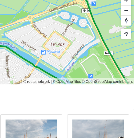
© route.network
|
© OpenMapTiles
© OpenStreetMap contributors