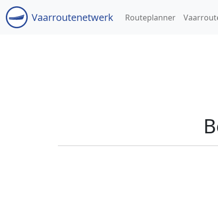
Vaar
routenetwerk
Routeplanner
Vaarrout
B